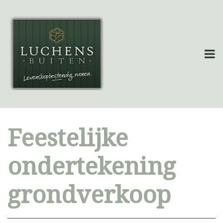
Feestelijke
ondertekening
grondverkoop