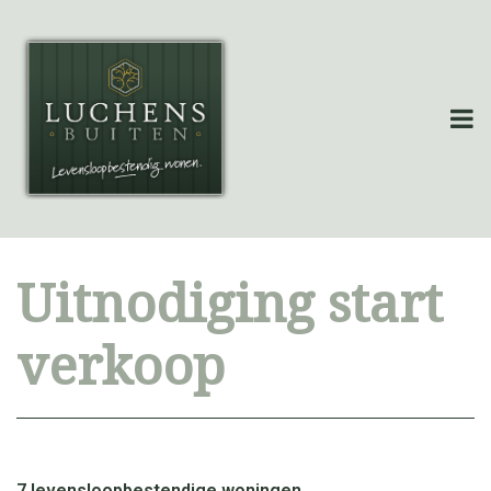
Uitnodiging start
verkoop
7 levensloopbestendige woningen